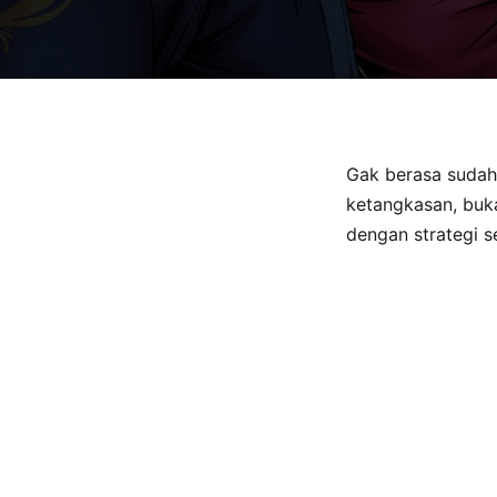
Gak berasa sudah 
ketangkasan, buka
dengan strategi s