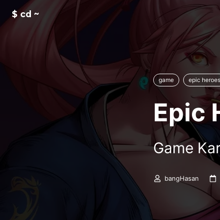
$ cd ~
game
epic heroe
Epic 
Game Kart
bangHasan