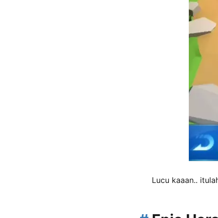
Lucu kaaan.. itul