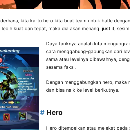
ederhana, kita kartu hero kita buat team untuk batle denga
 lebih kuat dan tepat, maka dia akan menang.
just it
, sesim
Daya tariknya adalah kita mengupgra
cara menggabung-gabungkan dari lev
sama atau levelnya dibawahnya, deng
sesama faksi.
Dengan menggabungkan hero, maka me
dan bisa naik ke level berikutnya.
#
Hero
Hero ditempelkan atau melekat pada 