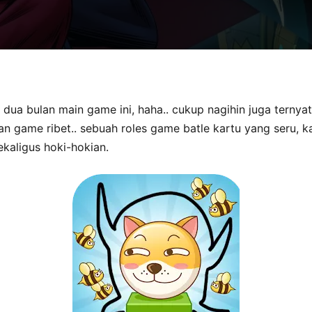
dua bulan main game ini, haha.. cukup nagihin juga terny
n game ribet.. sebuah roles game batle kartu yang seru, 
ekaligus hoki-hokian.